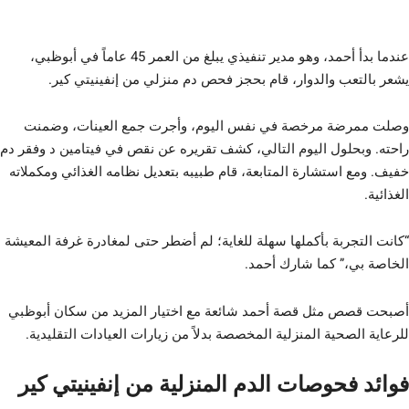
عندما بدأ أحمد، وهو مدير تنفيذي يبلغ من العمر 45 عاماً في أبوظبي،
يشعر بالتعب والدوار، قام بحجز فحص دم منزلي من إنفينيتي كير.
وصلت ممرضة مرخصة في نفس اليوم، وأجرت جمع العينات، وضمنت
راحته. وبحلول اليوم التالي، كشف تقريره عن نقص في فيتامين د وفقر دم
خفيف. ومع استشارة المتابعة، قام طبيبه بتعديل نظامه الغذائي ومكملاته
الغذائية.
“كانت التجربة بأكملها سهلة للغاية؛ لم أضطر حتى لمغادرة غرفة المعيشة
الخاصة بي،” كما شارك أحمد.
أصبحت قصص مثل قصة أحمد شائعة مع اختيار المزيد من سكان أبوظبي
للرعاية الصحية المنزلية المخصصة بدلاً من زيارات العيادات التقليدية.
فوائد فحوصات الدم المنزلية من إنفينيتي كير