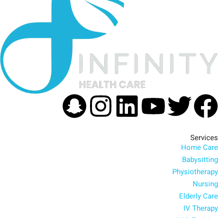
apchat
Instagram
Linkedin
Youtube
Facebook
Twitter
Services
Home Care
Babysitting
Physiotherapy
Nursing
Elderly Care
IV Therapy