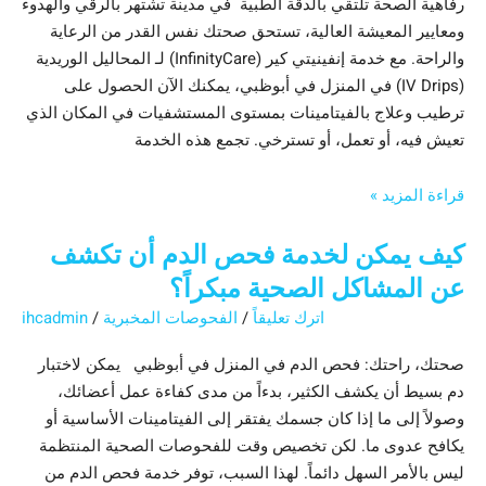
رفاهية الصحة تلتقي بالدقة الطبية في مدينة تشتهر بالرقي والهدوء
ومعايير المعيشة العالية، تستحق صحتك نفس القدر من الرعاية
والراحة. مع خدمة إنفينيتي كير (InfinityCare) لـ المحاليل الوريدية
(IV Drips) في المنزل في أبوظبي، يمكنك الآن الحصول على
ترطيب وعلاج بالفيتامينات بمستوى المستشفيات في المكان الذي
تعيش فيه، أو تعمل، أو تسترخي. تجمع هذه الخدمة
قراءة المزيد »
كيف يمكن لخدمة فحص الدم أن تكشف
عن المشاكل الصحية مبكراً؟
اترك تعليقاً
/
الفحوصات المخبرية
/
ihcadmin
صحتك، راحتك: فحص الدم في المنزل في أبوظبي يمكن لاختبار
دم بسيط أن يكشف الكثير، بدءاً من مدى كفاءة عمل أعضائك،
وصولاً إلى ما إذا كان جسمك يفتقر إلى الفيتامينات الأساسية أو
يكافح عدوى ما. لكن تخصيص وقت للفحوصات الصحية المنتظمة
ليس بالأمر السهل دائماً. لهذا السبب، توفر خدمة فحص الدم من