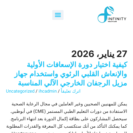
خطي
أهم
كيف
لماذا
كيفية
البحث
الفوائد
لى
عن:
يجب
فوائد
يمكن
اختيار
الإضافية
Menu
علاج
دورة
عليك
لمحتوى
لخدمة
لجلسات
العلاج
اختيار
فحص
غسيل
الإسعافات
الدم
الكلى
العلاج
الأولية
الوريدي
أن
الوريدي
المنزلي
والإنعاش
المنتظمة
في
القلبي
تكشف
27 يناير، 2026
عن
الرئوي
المنزل
في
المشاكل
واستخدام
كيفية اختيار دورة الإسعافات الأولية
أبو
جهاز
الصحية
والإنعاش القلبي الرئوي واستخدام جهاز
ظبي
مزيل
مبكراً؟
مزيل الرجفان الخارجي الآلي المناسبة
بدلاً
الرجفان
اترك تعليقاً
/
ihcadmin
/
Uncategorized
من
الخارجي
الآلي
زيارات
يمكن للمهنيين الصحيين وغير العاملين في مجال الرعاية الصحية
العيادة؟
المناسبة
الاستفادة من دورات التعليم الطبي المستمر (CME) في أبوظبي.
سيحصل المشاركون على بطاقة إكمال الدورة بعد انتهاء البرنامج.
كما يمكنك التأكد من أنك ستكتسب كل المعرفة والقدرات المطلوبة