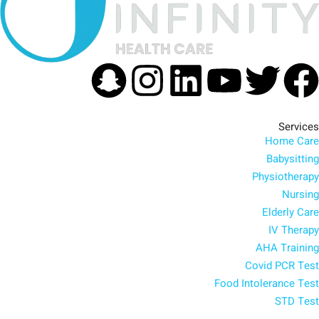
apchat
Instagram
Linkedin
Youtube
Facebook
Twitter
Services
Home Care
Babysitting
Physiotherapy
Nursing
Elderly Care
IV Therapy
AHA Training
Covid PCR Test
Food Intolerance Test
STD Test