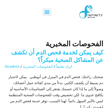
خطي
كيف
كيف
البحث
لى
عن:
يوفر
يمكن
Menu
لمحتوى
العلاج
لخدمة
فحص
الوريدي
الدم
المنزلي
أن
في
أبو
تكشف
الفحوصات المخبرية
عن
ظبي
دعماً
المشاكل
كيف يمكن لخدمة فحص الدم أن تكشف
صحياً
الصحية
عن المشاكل الصحية مبكراً؟
مبكراً؟
احترافياً؟
اترك تعليقاً
/
الفحوصات المخبرية
/
ihcadmin
صحتك، راحتك: فحص الدم في المنزل في أبوظبي يمكن لاختبار
دم بسيط أن يكشف الكثير، بدءاً من مدى كفاءة عمل أعضائك،
وصولاً إلى ما إذا كان جسمك يفتقر إلى الفيتامينات الأساسية أو
يكافح عدوى ما. لكن تخصيص وقت للفحوصات الصحية المنتظمة
ليس بالأمر السهل دائماً. لهذا السبب، توفر خدمة فحص الدم من
إنفينيتي كير […]