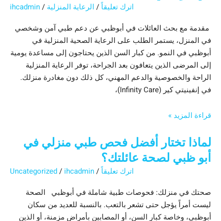
اترك تعليقاً
/
الرعاية المنزلية
/
ihcadmin
مقدمة مع بحث العائلات في أبوظبي عن دعم طبي آمن وشخصي
في المنزل، يستمر الطلب على الرعاية الصحية المنزلية في
أبوظبي في النمو. من كبار السن الذين يحتاجون إلى مساعدة يومية
إلى المرضى الذين يتعافون بعد الجراحة، توفر الرعاية المنزلية
الراحة والخصوصية والدعم المهني، كل ذلك دون مغادرة منزلك.
في إنفينيتي كير (Infinity Care)،
قراءة المزيد »
لماذا تختار أفضل فحص طبي منزلي في
أبو ظبي لصحة عائلتك؟
اترك تعليقاً
/
ihcadmin
/
Uncategorized
صحتك في منزلك: فحوصات طبية شاملة في أبوظبي الصحة
ليست أمراً يؤجل حتى تشعر بالتعب. بالنسبة للعديد من سكان
أبوظبي، وخاصة كبار السن، أو المصابين بأمراض مزمنة، أو الذين