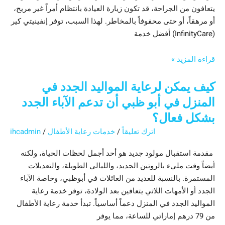
يتعافون من الجراحة، قد تكون زيارة العيادة بانتظام أمراً غير مريح،
أو مرهقاً، أو حتى محفوفاً بالمخاطر. لهذا السبب، توفر إنفينيتي كير
(InfinityCare) أفضل خدمة
قراءة المزيد »
كيف يمكن لرعاية المواليد الجدد في
المنزل في أبو ظبي أن تدعم الآباء الجدد
بشكل فعال؟
اترك تعليقاً
/
خدمات رعاية الأطفال
/
ihcadmin
مقدمة استقبال مولود جديد هو أحد أجمل لحظات الحياة، ولكنه
أيضاً وقت مليء بالروتين الجديد، والليالي الطويلة، والتعديلات
المستمرة. بالنسبة للعديد من العائلات في أبوظبي، وخاصة الآباء
الجدد أو الأمهات اللاتي يتعافين بعد الولادة، توفر خدمة رعاية
المواليد الجدد في المنزل دعماً أساسياً. تبدأ خدمة رعاية الأطفال
من 79 درهم إماراتي للساعة، مما يوفر