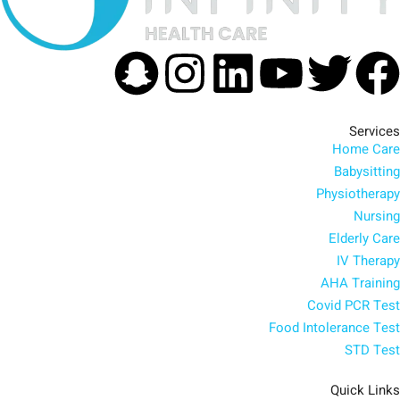
apchat
Instagram
Linkedin
Youtube
Facebook
Twitter
Services
Home Care
Babysitting
Physiotherapy
Nursing
Elderly Care
IV Therapy
AHA Training
Covid PCR Test
Food Intolerance Test
STD Test
Quick Links