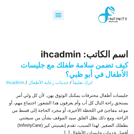
7
ما
خطي
كيف
كيف
لماذا
البحث
لى
هي
عن:
تختار
يمكن
تضمن
أسباب
Menu
فوائد
لمحتوى
أفضل
سلامة
لرعاية
لاختيار
اختيار
فحص
طفلك
الرعاية
المواليد
مع
طبي
الجدد
الرعاية
الصحية
في
منزلي
الصحية
المنزلية
جليسات
في
المنزل
الأطفال
المنزلية
اسم الكاتب: ihcadmin
أبو
في
في
في
أبو
أبو
أبو
ظبي
كيف تضمن سلامة طفلك مع جليسات
ظبي
لصحة
ظبي؟
ظبي؟
الأطفال في أبو ظبي؟
أن
عائلتك؟
اترك تعليقاً
/
خدمات رعاية الأطفال
/
ihcadmin
تدعم
الآباء
جليسات أطفال محترفات يمكنك الوثوق بهن، لأن كل ولي أمر
الجدد
يستحق راحة البال كل أب وأم يعرفون هذا الشعور: اجتماع مهم، أو
بشكل
موعد مفاجئ في اللحظة الأخيرة، أو مجرد الحاجة إلى قسط من
فعال؟
الراحة، ومع ذلك يظل القلق سيد الموقف بشأن من سيعتني
بطفلك الصغير. لهذا السبب، تقدم إنفينيتي كير (InfinityCare)
أفضل خدمات جليسات الأطفال […]