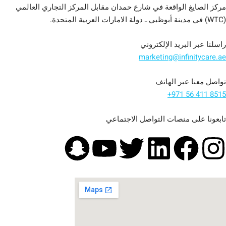
مركز الصايغ الواقعة في شارع حمدان مقابل المركز التجاري العالمي
(WTC) في مدينة أبوظبي ـ دولة الامارات العربية المتحدة.
راسلنا عبر البريد الإلكتروني
marketing@infinitycare.ae
تواصل معنا عبر الهاتف
+971 56 411 8515
تابعونا على منصات التواصل الاجتماعي
S
Y
T
L
F
I
n
o
w
i
a
n
a
u
i
n
c
s
p
t
t
k
e
t